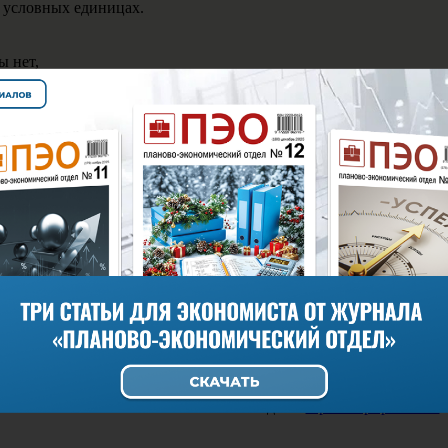
 условных единицах.
ы нет,
USD,
ся товары 20.08.15
 на 20.08.15 - 65,7222 руб. за 1 USD
ый товар – одно наименование
 – 2 шт.
НДС – 5,6 USD
 без НДС - 11,20 USD
 с НДС - 13,22 USD
жны быть указаны значения в рублях в счёте-фактуре на отгрузк
диницу измерения
товара без налога – всего
ога, предъявляемая покупателю
товара с налогом – всего
няя (1) »
чтобы ответить в этой теме Вам необходимо
зарегистрироваться
.