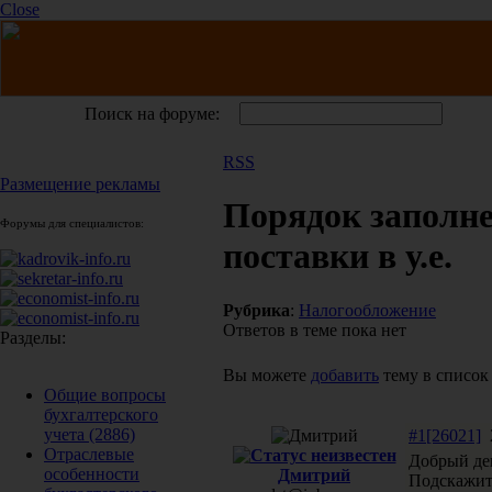
Close
Поиск на форуме:
RSS
Размещение рекламы
Порядок запол
Форумы для специалистов:
поставки в у.е.
Рубрика
:
Налогообложение
Ответов в теме пока нет
Разделы:
Вы можете
добавить
тему в список
Общие вопросы
бухгалтерского
учета
(2886)
#1[26021]
2
Отраслевые
Добрый де
особенности
Дмитрий
Подскажит