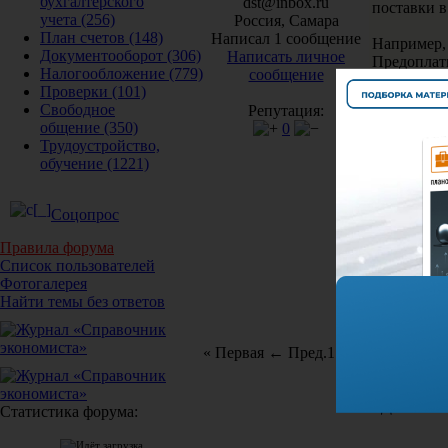
бухгалтерского
dst@inbox.ru
поставки в
учета
(256)
Россия, Самара
План счетов
(148)
Написал 1 сообщение
Например,
Документооборот
(306)
Написать личное
Предоплат
Налогообложение
(779)
сообщение
1 у.е. = 1 
Проверки
(101)
Отгружают
Свободное
Репутация:
Курс ЦБ РФ
общение
(350)
0
Отгружаем
Трудоустройство,
Количество
обучение
(1221)
Цена без 
Стоимость
Стоимость
Соцопрос
Какими дол
Правила форума
Цена за е
Список пользователей
Стоимость 
Фотогалерея
Сумма нал
Найти темы без ответов
Стоимость 
« Первая
← Пред.
1
След. →
Послед
Для того 
Статистика форума: