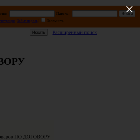
×
гин:
Пароль:
гистрация
|
Забыл пароль
|
Запомнить
Расширенный поиск
ОВОРУ
у товаров ПО ДОГОВОРУ