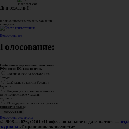
Идёт загрузка…
Дни рождений:
В ближайшую неделю день рождения
празднуют:
вик
.
Посмотреть все
Голосование:
Глобальные перспективы экономики
РФ и стран ЕС, ваш прогноз.
Общий кризис на Востоке и на
Западе.
Стабильное развитие России и
Европы.
Подъём российской экономики на
фоне постепенного угасания
европейской.
ЕС выдержит, а Россия погрузится в
кризисную полосу.
Посмотреть результаты
© 2006—2026, ООО «Профессиональное издательство» —
изд
журнала
«Справочник экономиста».