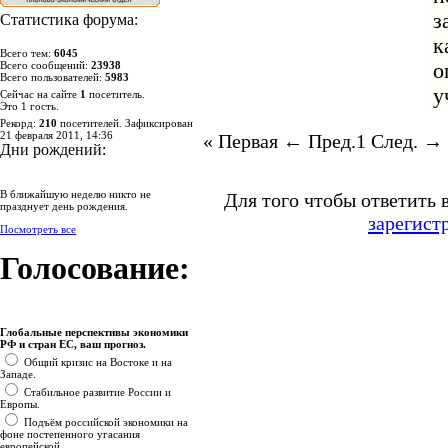
з
Статистика форума:
к
Всего тем:
6045
о
Всего сообщений:
23938
Всего пользователей:
5983
у
Сейчас на сайте
1
посетитель.
Это 1 гость.
Рекорд:
210
посетителей. Зафиксирован
21 февраля 2011, 14:36
« Первая
← Пред.
1
След. →
Дни рождений:
В ближайшую неделю никто не
Для того чтобы ответить 
празднует день рождения.
зарегист
Посмотреть все
Голосование:
Глобальные перспективы экономики
РФ и стран ЕС, ваш прогноз.
Общий кризис на Востоке и на
Западе.
Стабильное развитие России и
Европы.
Подъём российской экономики на
фоне постепенного угасания
европейской.