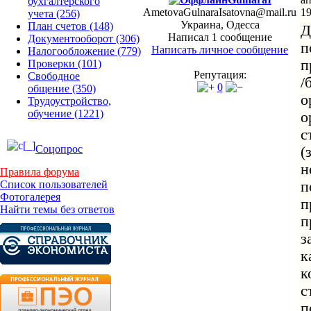
бухгалтерского
AmetovaGulnaraIsatovna@mail.ru
19
учета
(256)
Украина, Одесса
План счетов
(148)
Д
Написал 1 сообщение
Документооборот
(306)
п
Написать личное сообщение
Налогообложение
(779)
п
Проверки
(101)
Репутация:
Свободное
/
0
общение
(350)
о
Трудоустройство,
обучение
(1221)
о
с
Соцопрос
(
н
Правила форума
п
Список пользователей
Фотогалерея
п
Найти темы без ответов
п
з
к
к
с
п