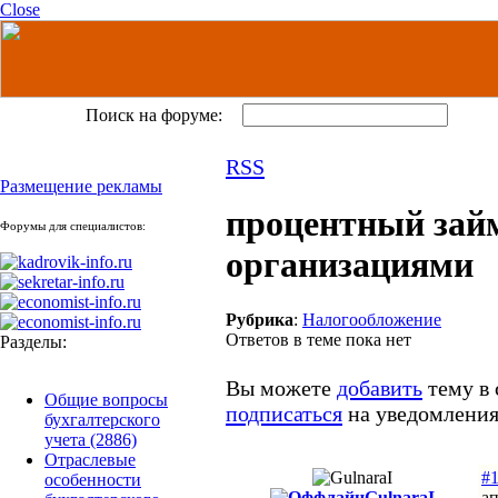
Close
Поиск на форуме:
RSS
Размещение рекламы
процентный зай
Форумы для специалистов:
организациями
Рубрика
:
Налогообложение
Ответов в теме пока нет
Разделы:
Вы можете
добавить
тему в 
Общие вопросы
подписаться
на уведомления
бухгалтерского
учета
(2886)
Отраслевые
#1
особенности
GulnaraI
ап