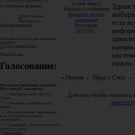
[e-mail скрыт]
Здравс
Статистика форума:
Написал 3 сообщения
выбира
Написать личное
сообщение
есть в
Идёт загрузка…
Репутация:
Дни рождений:
информ
0
зависят
В ближайшую неделю день рождения
празднуют:
наемны
вик
.
систем
Посмотреть все
нужен.
Голосование:
« Первая
← Пред.
1
След. →
Глобальные перспективы экономики
РФ и стран ЕС, ваш прогноз.
Для того чтобы ответить 
Общий кризис на Востоке и на
Западе.
зарегист
Стабильное развитие России и
Европы.
Подъём российской экономики на
фоне постепенного угасания
европейской.
ЕС выдержит, а Россия погрузится в
кризисную полосу.