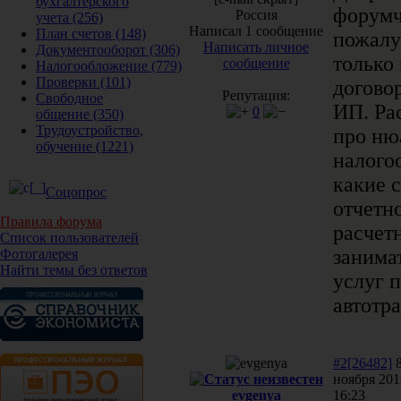
бухгалтерского
форумч
Россия
учета
(256)
Написал 1 сообщение
План счетов
(148)
пожалу
Написать личное
Документооборот
(306)
только
сообщение
Налогообложение
(779)
Проверки
(101)
договор
Репутация:
Свободное
ИП. Ра
0
общение
(350)
Трудоустройство,
про ню
обучение
(1221)
налого
какие 
Соцопрос
отчетн
Правила форума
расчет
Список пользователей
занима
Фотогалерея
Найти темы без ответов
услуг 
автотр
#2[26482]
ноября 201
evgenya
16:23