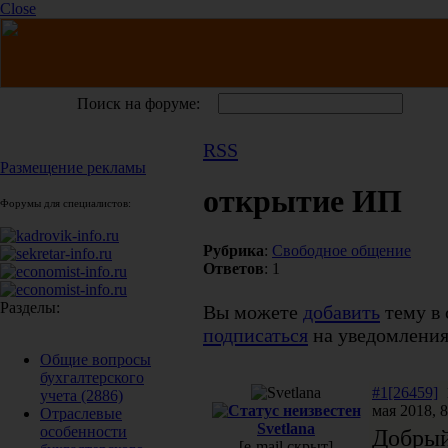
Close
Поиск на форуме:
RSS
Размещение рекламы
открытие ИП
Форумы для специалистов:
Рубрика
:
Свободное общение
Ответов
: 1
Разделы:
Вы можете
добавить
тему в 
подписаться
на уведомления
Общие вопросы
бухгалтерского
#1[26459]
учета
(2886)
мая 2018, 8
Отраслевые
Svetlana
особенности
Добрый
[e-mail скрыт]